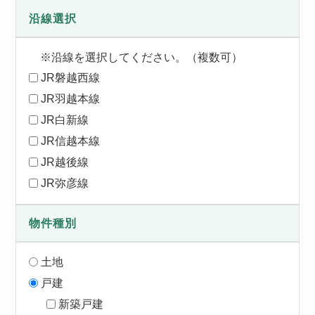
沿線選択
※沿線を選択してください。（複数可）
JR磐越西線
JR羽越本線
JR白新線
JR信越本線
JR越後線
JR弥彦線
物件種別
土地
戸建
新築戸建