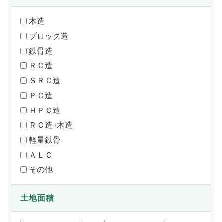
木造
ブロック造
鉄骨造
ＲＣ造
ＳＲＣ造
ＰＣ造
ＨＰＣ造
ＲＣ造+木造
軽量鉄骨
ＡＬＣ
その他
土地面積