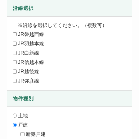
沿線選択
※沿線を選択してください。（複数可）
JR磐越西線
JR羽越本線
JR白新線
JR信越本線
JR越後線
JR弥彦線
物件種別
土地
戸建
新築戸建