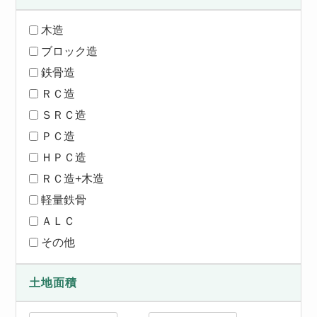
木造
ブロック造
鉄骨造
ＲＣ造
ＳＲＣ造
ＰＣ造
ＨＰＣ造
ＲＣ造+木造
軽量鉄骨
ＡＬＣ
その他
土地面積