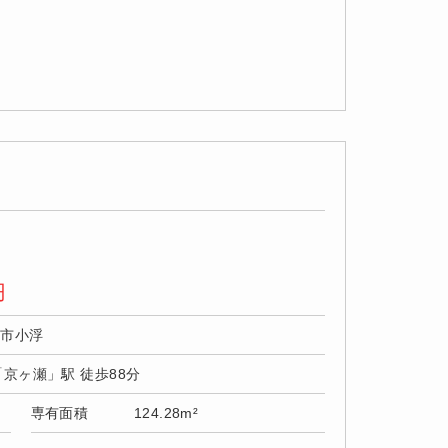
円
野市小浮
「京ヶ瀬」駅 徒歩88分
専有面積
124.28m²