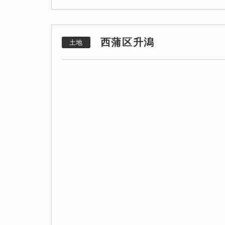
西蒲区升潟
土地