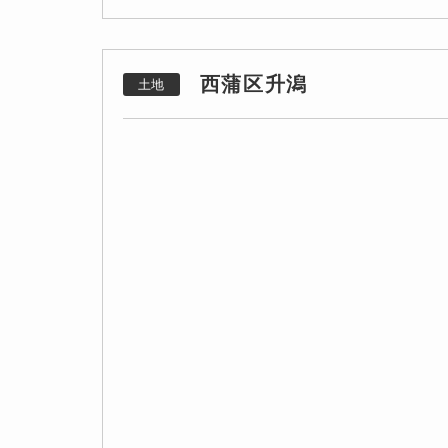
西蒲区升潟
土地