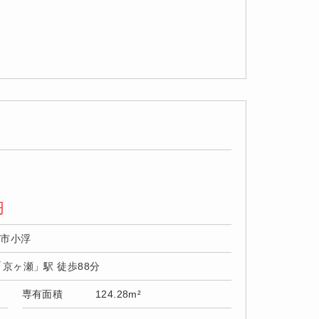
円
野市小浮
「京ヶ瀬」駅 徒歩88分
専有面積
124.28m²