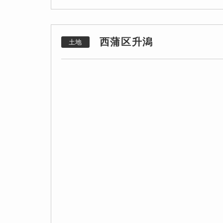
西蒲区升潟
土地