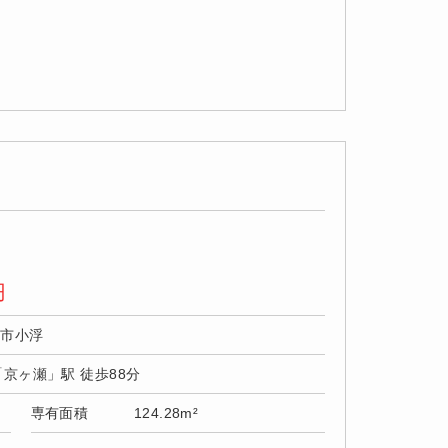
円
野市小浮
「京ヶ瀬」駅 徒歩88分
専有面積
124.28m²