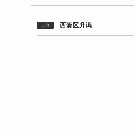
西蒲区升潟
土地