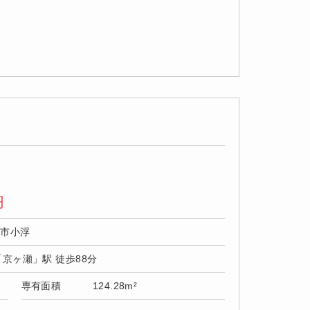
円
野市小浮
「京ヶ瀬」駅 徒歩88分
専有面積
124.28m²