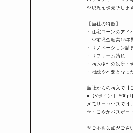
※現況を優先致しま
【当社の特徴】
・住宅ローンのアド
※前職金融業15年
・リノベーション請
・リフォーム請負
・購入物件の役所・
・相続や不要となっ
当社からの購入で【
■【Vポイント 500
メモリーハウスでは
☆すこやかパスポート
※ご不明な点がござ