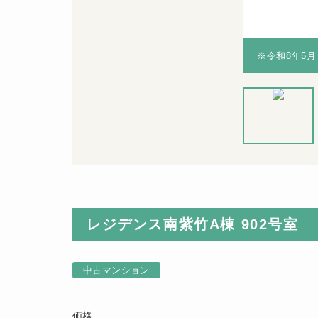
ン・浴室など）無償保証！※保証期間は物件により異
ン・浴室など）無償保証！※保証期間は物件により異
※令和8年5
※令和8年5
※令和8年5
月リフォーム
完成
レジデンス南紫竹A棟 902号室
中古マンション
価格