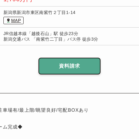
新潟県新潟市東区南紫竹２丁目1-14
MAP
JR信越本線「越後石山」駅 徒歩23分
新潟交通バス 「南紫竹二丁目」バス停 徒歩3分
資料請求
駐車場有/最上階/眺望良好/宅配BOXあり
ーム完成◆