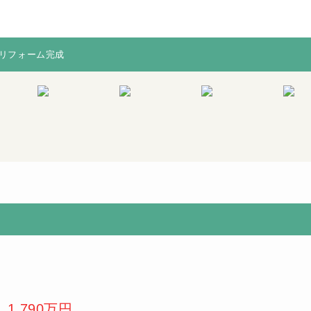
月リフォーム完成
月リフォーム完成
※図面と現況
宅配BOX
当社からの
が相違する場
入で不具合
合は、現況を
多い水廻り
優先致します
（キッチン
浴室など）
償保証！※
証期間は物
により異な
ます。
1,790万円