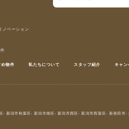
 リノベーション
物件
すめ物件
私たちについて
スタッフ紹介
キャン
区
- 新潟市秋葉区
- 新潟市南区
- 新潟市西区
- 新潟市西蒲区
- 新発田市
-