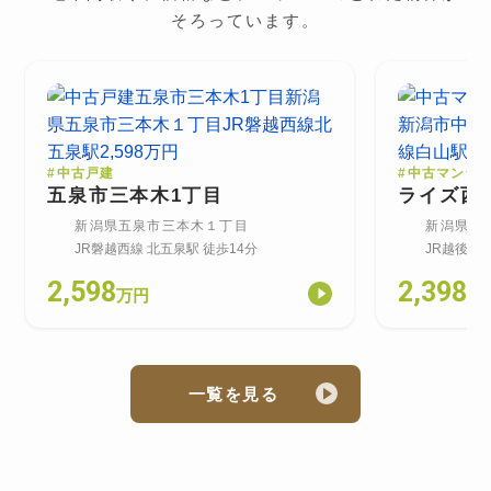
そろっています。
#
中古戸建
#
中古マンシ
五泉市三本木1丁目
ライズ西
新潟県五泉市三本木１丁目
新潟県新
JR磐越西線
北五泉
駅
徒歩14分
JR越後線
2,598
2,398
万円
万
一覧を見る