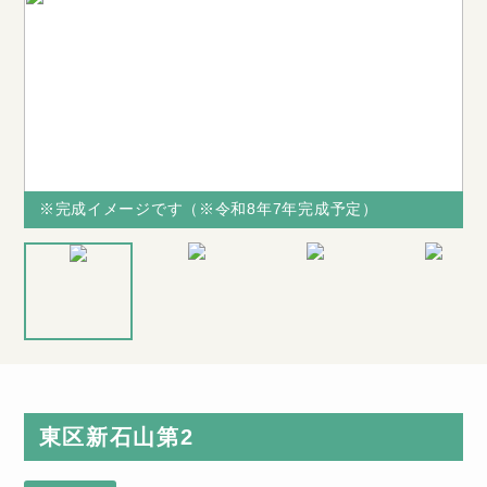
※完成イメージです（※令和8年7年完成予定）
※完成イメージです（※令和8年7年完成予定）
※完成イメー
※図面と現況
当社からの購
ジです（※令
が相違する場
入で不具合の
和8年7年完
合は、現況を
多い水廻り
成予定）
優先致します
（キッチン・
東区新石山第2
浴室など）無