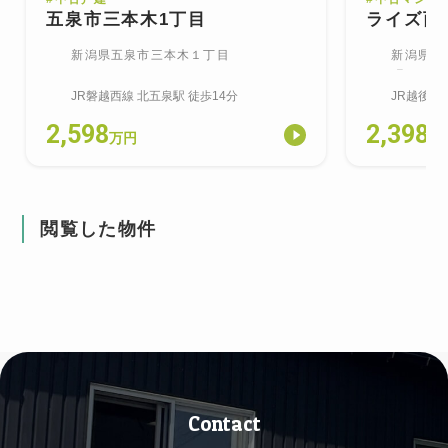
五泉市三本木1丁目
ライズ西
新潟県五泉市三本木１丁目
新潟県新
町
JR磐越西線
北五泉
駅
徒歩14分
JR越後線
2,598
2,398
万円
万
閲覧した物件
Contact