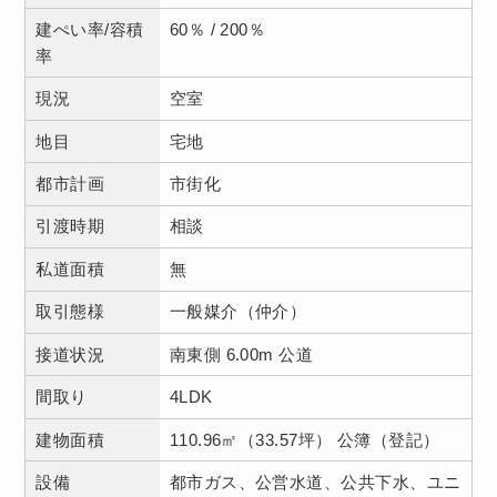
建ぺい率/容積
60％ / 200％
率
現況
空室
地目
宅地
都市計画
市街化
引渡時期
相談
私道面積
無
取引態様
一般媒介（仲介）
接道状況
南東側 6.00m 公道
間取り
4LDK
建物面積
110.96㎡（33.57坪） 公簿（登記）
設備
都市ガス、公営水道、公共下水、ユニ