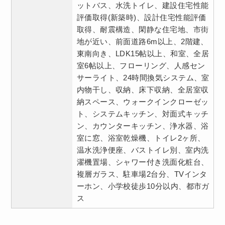
ットバス、水洗トイレ、建設住宅性能
評価取得(新築時)、設計住宅性能評価
取得、耐震構造、閑静な住宅地、市街
地が近い、前面道路6m以上、2階建、
東南向き、LDK15帖以上、和室、全居
室6帖以上、フローリング、人感セン
サーライト、24時間換気システム、室
内物干し、収納、床下収納、全居室収
納スペース、ウォークインクローゼッ
ト、システムキッチン、対面式キッチ
ン、カウンターキッチン、浄水器、浴
室に窓、浴室乾燥機、トイレ2ヶ所、
温水洗浄便座、バストイレ別、室内洗
濯機置場、シャワー付き洗面化粧台、
複層ガラス、駐車場2台分、TVインタ
ーホン、小学校徒歩10分以内、都市ガ
ス