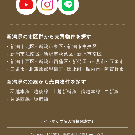
新潟県の市区郡から売買物件を探す
- 新潟市北区
- 新潟市東区
- 新潟市中央区
- 新潟市江南区
- 新潟市秋葉区
- 新潟市南区
- 新潟市西区
- 新潟市西蒲区
- 新発田市
- 燕市
- 五泉市
- 三条市
- 北蒲原郡聖籠町
- 田上町
- 胎内市
- 阿賀野市
新潟県の沿線から売買物件を探す
- 羽越本線
- 越後線
- 上越新幹線
- 信越本線
- 白新線
- 磐越西線
- 弥彦線
サイトマップ
個人情報保護方針
Copyright © 2025 株式会社メモリーハウス