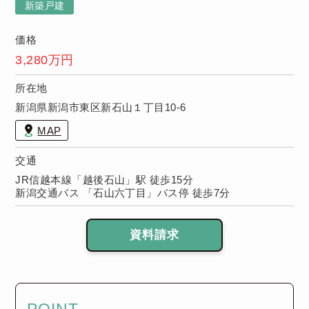
償保証！※保
新築戸建
証期間は物件
により異なり
価格
ます。
3,280万円
所在地
新潟県新潟市東区新石山１丁目10-6
MAP
交通
JR信越本線「越後石山」駅 徒歩15分
新潟交通バス 「石山六丁目」バス停 徒歩7分
資料請求