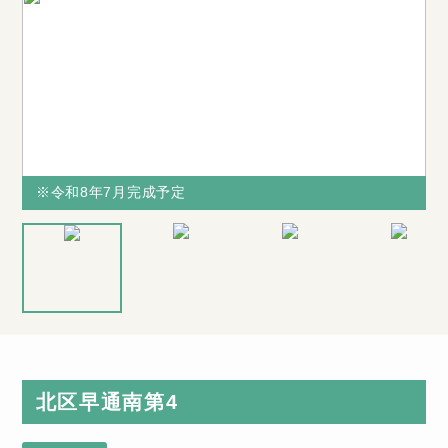
※令和8年7月完成予定
※令和8年7月完成予定
※令和8年7
※図面と現況
当社からの購
月完成予定
が相違する場
入で不具合の
合は、現況を
多い水廻り
優先致します
（キッチン・
北区早通南第4
浴室など）無