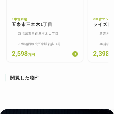
#
中古戸建
#
中古マンシ
五泉市三本木1丁目
ライズ西
新潟県五泉市三本木１丁目
新潟県新
町
JR磐越西線
北五泉
駅
徒歩14分
JR越後線
2,598
2,398
万円
万
閲覧した物件