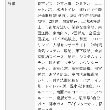
設備
都市ガス、公営水道、公共下水、ユニ
ットバス、水洗トイレ、建設住宅性能
評価取得(新築時)、設計住宅性能評価
取得、2階建、耐震構造、土地50坪以
上、市街地が近い、閑静な住宅地、南
面道路、東南向き、2面採光、全居室2
面採光、LDK15帖以上、和室、フロー
リング、人感センサーライト、24時間
換気システム、収納、床下収納、全居
室収納スペース、納戸、システムキッ
チン、対面式キッチン、カウンターキ
ッチン、浴室に窓、浴室乾燥機、浴室
暖房、追焚き給湯、室内洗濯機置場、
シャワー付き洗面化粧台、バストイレ
別、トイレ2ヶ所、温水洗浄便座、バ
ルコニー、南面バルコニー、ルーフバ
ルコニー、複層ガラス、駐車場3台分
以上、都市ガス、TVインターホン、防
犯カメラ