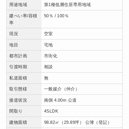
用途地域
第1種低層住居専用地域
建ぺい率/容積
50％ / 100％
率
現況
空室
地目
宅地
都市計画
市街化
引渡時期
相談
私道面積
無
取引態様
一般媒介（仲介）
接道状況
南側 4.00m 公道
間取り
4SLDK
建物面積
98.82㎡（29.89坪） 公簿（登記）