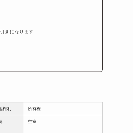
値引きになります
地権利
所有権
況
空室