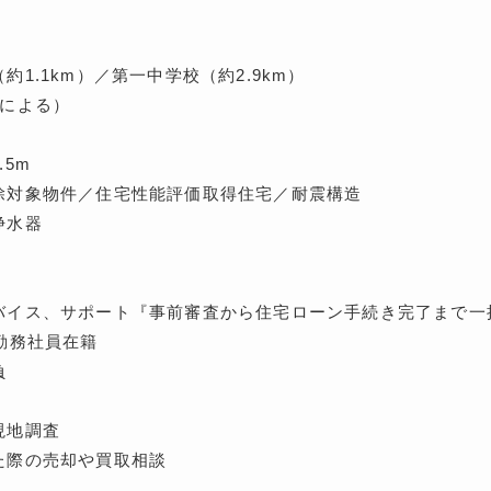
1.1km）／第一中学校（約2.9km）
種による）
5m
除対象物件／住宅性能評価取得住宅／耐震構造
浄水器
バイス、サポート『事前審査から住宅ローン手続き完了まで一
勤務社員在籍
負
現地調査
た際の売却や買取相談