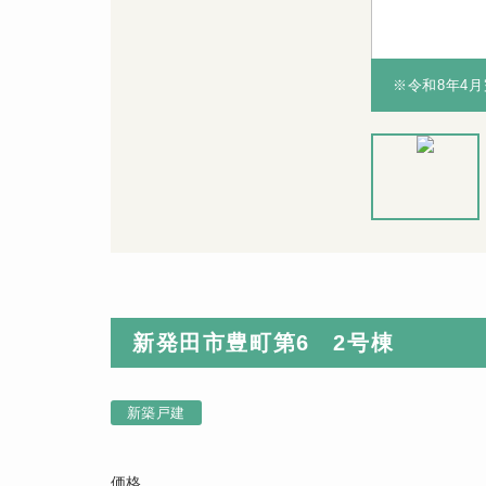
※令和8年4
※令和8年4
※令和8年4
お車3台駐車
【前面道路公
月完成
可（※車種に
道約4.5ｍ】
よる）
新発田市豊町第6 2号棟
新築戸建
価格