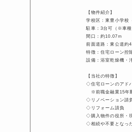
【物件紹介】
学校区：東豊小学校（約
駐車：3台可（※車
間口：約10.07ｍ
前面道路：東公道約4.
特徴：住宅ローン控
設備：浴室乾燥機・
【当社の特徴】
◇住宅ローンのアド
※前職金融業15年
◇リノベーション請
◇リフォーム請負
◇購入物件の役所・
◇相続や不要となっ