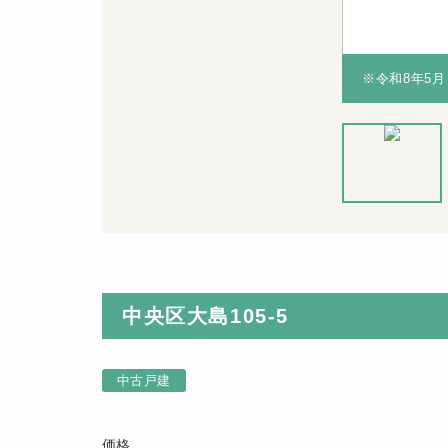
ン・浴室など）無償保証！※保証期間は物件により異
ン・浴室など）無償保証！※保証期間は物件により異
※令和8年5
※令和8年5
※令和8年5
月リフォーム
済
中央区大島105-5
中古戸建
価格