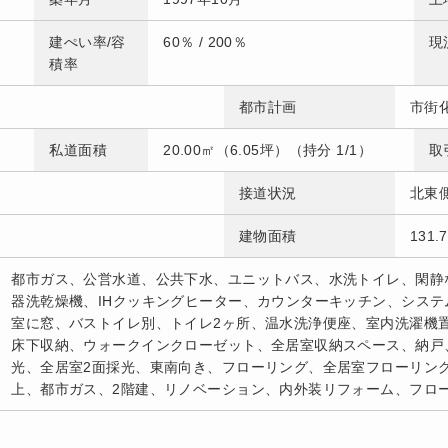
建ぺい率/容
60％ / 200％
現
積率
都市計画
市街
私道面積
20.00㎡（6.05坪）（持分 1/1）
取
接道状況
北東側
建物面積
131
都市ガス、公営水道、公共下水、ユニットバス、水洗トイレ、閑静
器洗乾燥機、IHクッキングヒーター、カウンターキッチン、シス
室に窓、バストイレ別、トイレ2ヶ所、温水洗浄便座、室内洗濯機
床下収納、ウォークインクローゼット、全居室収納スペース、納戸
光、全居室2面採光、東南向き、フローリング、全居室フローリング
上、都市ガス、2階建、リノベーション、内外装リフォーム、フロ