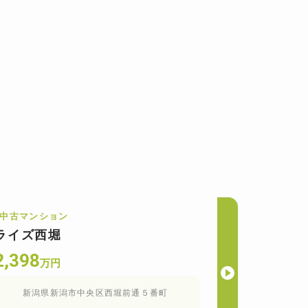
中古マンション
ライズ西堀
2,398
万円
新潟県新潟市中央区西堀前通５番町