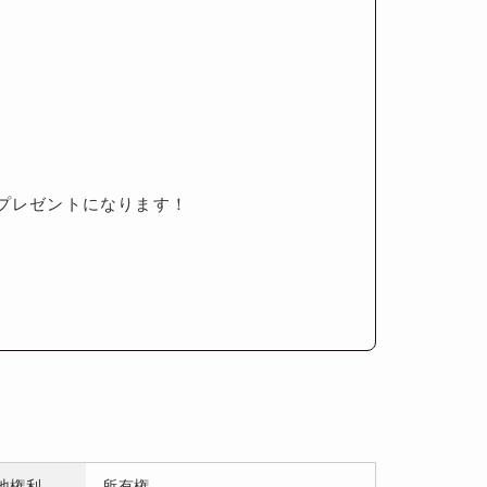
】プレゼントになります！
地権利
所有権