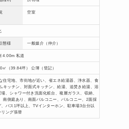
況
空室
化
引態様
一般媒介（仲介）
 4.00m 私道
.70㎡（39.84坪） 公簿（登記）
な住宅地、市街地が近い、省エネ給湯器、浄水器、食
テムキッチン、対面式キッチン、給湯、追焚き給湯、浴
置場、シャワー付き洗面化粧台、複層ガラス、収納、
、南側庭あり、南面バルコニー、バルコニー、2面採
、バス1坪以上、TVインターホン、駐車場3台分以
ーリング張替