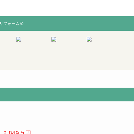
月リフォーム済
月リフォーム済
※図面と現況
当社からの購
が相違する場
入で不具合の
合は、現況を
多い水廻り
優先致します
（キッチン・
浴室など）無
償保証！※保
証期間は物件
により異なり
ます。
2,849万円