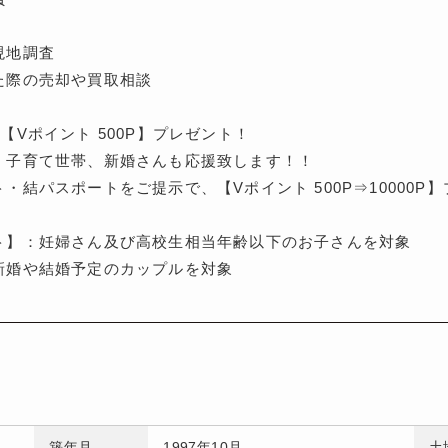
現地調査
た際の売却や買取相談
【Vポイント 500P】プレゼント！
、子育て世帯、新婚さんも応援致します！！
・結パスポートをご提示で、【Vポイント 500P⇒10000P
ト】：妊婦さん及び高校生相当年齢以下のお子さんを対象
新婚や結婚予定のカップルを対象
築年月
1997年10月
土