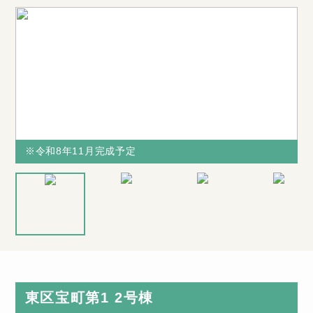
※令和8年11月完成予定
※令和8年11月完成予定
※令和8年11
※図面と現況
当社からの購
月完成予定
が相違する場
入で不具合の
合は、現況を
多い水廻り
優先致します
（キッチン・
東区宝町第1 2号棟