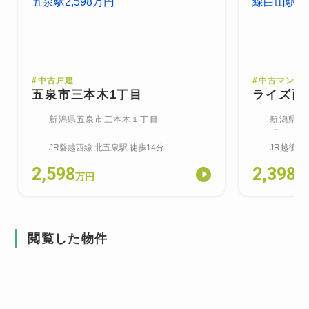
#
中古戸建
#
中古マンシ
五泉市三本木1丁目
ライズ西
新潟県五泉市三本木１丁目
新潟県新
町
JR磐越西線
北五泉
駅
徒歩14分
JR越後線
2,598
2,398
万円
万
閲覧した物件