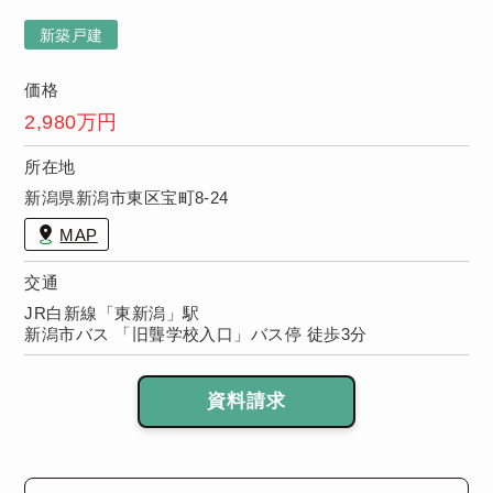
浴室など）無
償保証！※保
新築戸建
証期間は物件
により異なり
価格
ます。
2,980万円
所在地
新潟県新潟市東区宝町8-24
MAP
交通
JR白新線「東新潟」駅
新潟市バス 「旧聾学校入口」バス停 徒歩3分
資料請求