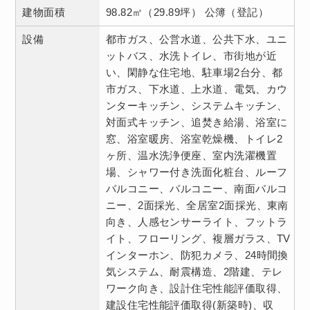
建物面積
98.82㎡（29.89坪） 公簿（登記）
設備
都市ガス、公営水道、公共下水、ユニ
ットバス、水洗トイレ、市街地が近
い、閑静な住宅地、駐車場2台分、都
市ガス、下水道、上水道、電気、カウ
ンターキッチン、システムキッチン、
対面式キッチン、追焚き給湯、浴室に
窓、浴室暖房、浴室乾燥機、トイレ2
ヶ所、温水洗浄便座、室内洗濯機置
場、シャワー付き洗面化粧台、ルーフ
バルコニー、バルコニー、南面バルコ
ニー、2面採光、全居室2面採光、東南
向き、人感センサーライト、フットラ
イト、フローリング、複層ガラス、TV
インターホン、防犯カメラ、24時間換
気システム、耐震構造、2階建、テレ
ワーク向き、設計住宅性能評価取得、
建設住宅性能評価取得(新築時)、収