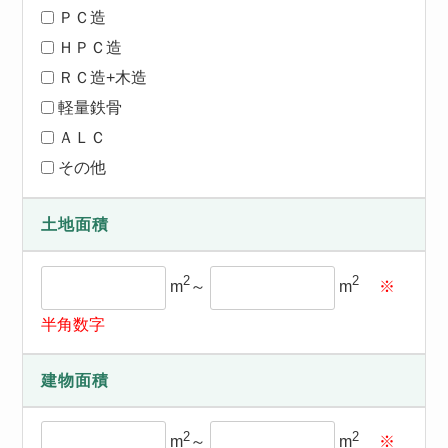
ＰＣ造
ＨＰＣ造
ＲＣ造+木造
軽量鉄骨
ＡＬＣ
その他
土地面積
2
2
m
～
m
※
半角数字
建物面積
2
2
m
～
m
※