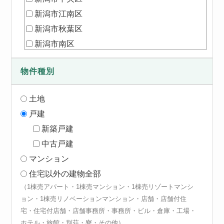
新潟市江南区
新潟市秋葉区
新潟市南区
新潟市西区
物件種別
三条市
新発田市
土地
加茂市
戸建
村上市
新築戸建
燕市
中古戸建
五泉市
マンション
阿賀野市
住宅以外の建物全部
北蒲原郡聖籠町
（1棟売アパート・1棟売マンション・1棟売リゾートマンシ
ョン・1棟売リノベーションマンション・店舗・店舗付住
宅・住宅付店舗・店舗事務所・事務所・ビル・倉庫・工場・
ホテル・旅館・別荘・寮・その他）