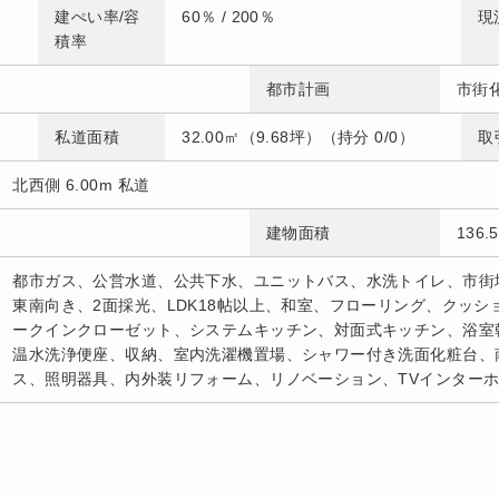
建ぺい率/容
60％ / 200％
現
積率
都市計画
市街
私道面積
32.00㎡（9.68坪）（持分 0/0）
取
北西側 6.00m 私道
建物面積
136
都市ガス、公営水道、公共下水、ユニットバス、水洗トイレ、市街
東南向き、2面採光、LDK18帖以上、和室、フローリング、クッ
ークインクローゼット、システムキッチン、対面式キッチン、浴室
温水洗浄便座、収納、室内洗濯機置場、シャワー付き洗面化粧台、
ス、照明器具、内外装リフォーム、リノベーション、TVインター