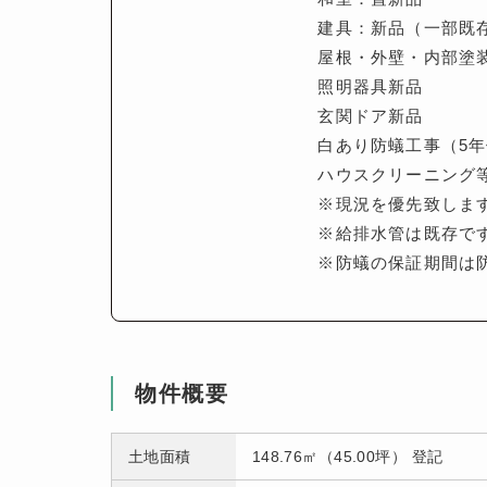
建具：新品（一部既
屋根・外壁・内部塗
照明器具新品
玄関ドア新品
白あり防蟻工事（5
ハウスクリーニング
※現況を優先致しま
※給排水管は既存で
※防蟻の保証期間は
物件概要
土地面積
148.76㎡（45.00坪） 登記