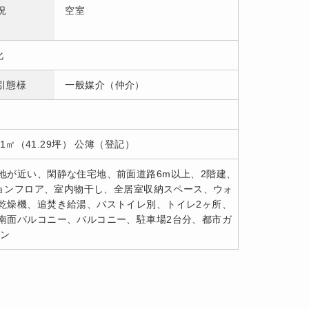
況
空室
化
引態様
一般媒介（仲介）
.51㎡（41.29坪） 公簿（登記）
地が近い、閑静な住宅地、前面道路6m以上、2階建、
ションフロア、室内物干し、全居室収納スペース、ウォ
乾燥機、追焚き給湯、バストイレ別、トイレ2ヶ所、
南面バルコニー、バルコニー、駐車場2台分、都市ガ
ホン