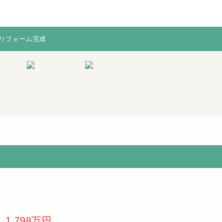
月リフォーム完成
月リフォーム完成
※図面と現況
当社からの購
が相違する場
入で不具合の
合は、現況を
多い水廻り
優先致します
（キッチン・
浴室など）無
償保証！※保
証期間は物件
により異なり
ます。
1,798万円