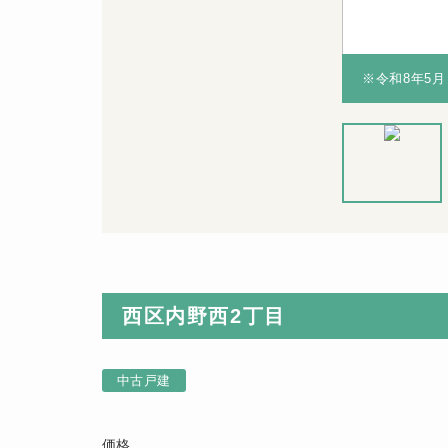
ン・浴室など）無償保証！※保証期間は物件により異
ン・浴室など）無償保証！※保証期間は物件により異
※令和8年5
※令和8年5
※令和8年5
月リフォーム
完成
西区内野西2丁目
中古戸建
価格