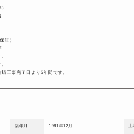
存）
装
年保証）
等
す。
す。
防蟻工事完了日より5年間です。
築年月
1991年12月
土