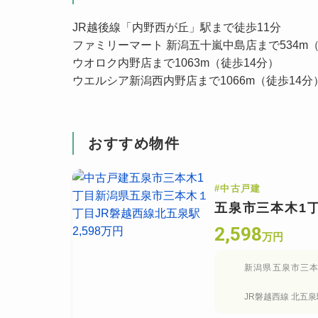
JR越後線「内野西が丘」駅まで徒歩11分
ファミリーマート 新潟五十嵐中島店まで534m
ウオロク内野店まで1063m（徒歩14分）
ウエルシア新潟西内野店まで1066m（徒歩14分
おすすめ物件
#
中古戸建
五泉市三本木1
2,598
万円
新潟県五泉市三
JR磐越西線
北五泉