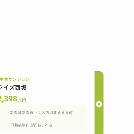
中古マンション
ライズ西堀
2,398
万円
新潟県新潟市中央区西堀前通５番町
JR越後線
白山
駅
徒歩21分