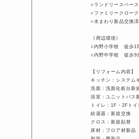
○ランドリースペー
○ファミリークローク
○水まわり新品交換
《周辺環境》
○内野小学校 徒歩15
○内野中学校 徒歩9
【リフォーム内容】
キッチン：システム
洗面：洗面化粧台新
浴室：ユニットバス
トイレ：1F・2Fト
給湯器：新規交換
クロス：新規貼替
床材：フロア材新品（
和室：畳新品