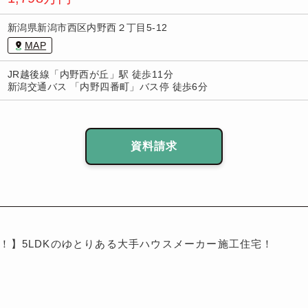
新潟県新潟市西区内野西２丁目5-12
MAP
JR越後線「内野西が丘」駅 徒歩11分
新潟交通バス 「内野四番町」バス停 徒歩6分
資料請求
！】5LDKのゆとりある大手ハウスメーカー施工住宅！
工