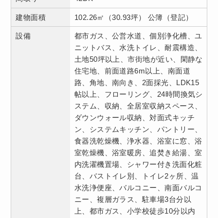
建物面積
102.26㎡（30.93坪） 公簿（登記）
設備
都市ガス、公営水道、個別浄化槽、ユ
ニットバス、水洗トイレ、耐震構造、
土地50坪以上、市街地が近い、閑静な
住宅地、前面道路6m以上、南面道
路、角地、南向き、2面採光、LDK15
帖以上、フローリング、24時間換気シ
ステム、収納、全居室収納スペース、
ダウンウォール収納、対面式キッチ
ン、システムキッチン、パントリー、
食器洗乾燥機、浄水器、浴室に窓、浴
室乾燥機、浴室暖房、追焚き給湯、室
内洗濯機置場、シャワー付き洗面化粧
台、バストイレ別、トイレ2ヶ所、温
水洗浄便座、バルコニー、南面バルコ
ニー、複層ガラス、駐車場3台分以
上、都市ガス、小学校徒歩10分以内