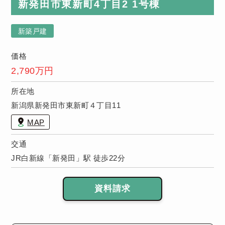
（キッチン・
新発田市東新町4丁目2 1号棟
浴室など）無
償保証！※保
新築戸建
証期間は物件
により異なり
価格
ます。
2,790万円
所在地
新潟県新発田市東新町４丁目11
MAP
交通
JR白新線「新発田」駅 徒歩22分
資料請求