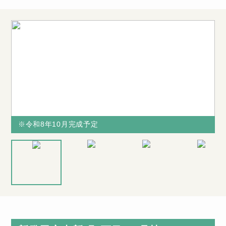
※令和8年10月完成予定
※令和8年10月完成予定
※令和8年10
当社からの購
月完成予定
入で不具合の
多い水廻り