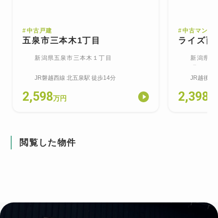
#
中古戸建
#
中古マンシ
五泉市三本木1丁目
ライズ西
新潟県五泉市三本木１丁目
新潟県新
町
JR磐越西線
北五泉
駅
徒歩14分
JR越後線
2,598
2,398
万円
万
閲覧した物件