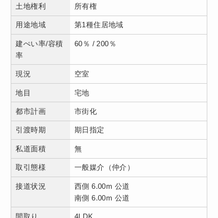
土地権利
所有権
用途地域
第1種住居地域
建ぺい率/容積
60％ / 200％
率
現況
空室
地目
宅地
都市計画
市街化
引渡時期
期日指定
私道面積
無
取引態様
一般媒介（仲介）
接道状況
西側 6.00m 公道
南側 6.00m 公道
間取り
4LDK