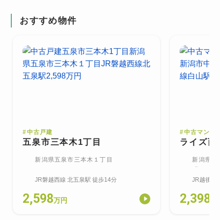
おすすめ物件
#
中古戸建
#
中古マンシ
五泉市三本木1丁目
ライズ西
新潟県五泉市三本木１丁目
新潟県新
町
JR磐越西線
北五泉
駅
徒歩14分
JR越後線
2,598
2,398
万円
万