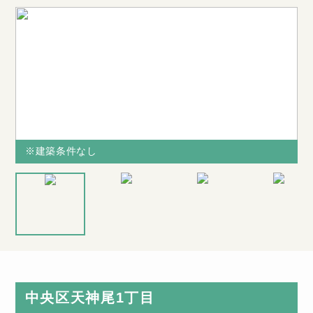
※建築条件なし
※建築条件なし
※建築条件な
土地図面
し
中央区天神尾1丁目