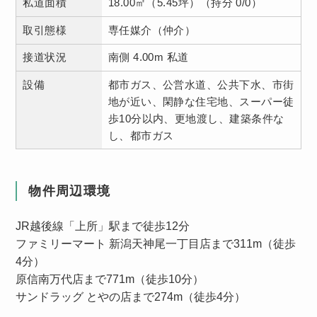
私道面積
18.00㎡（5.45坪）（持分 0/0）
取引態様
専任媒介（仲介）
接道状況
南側 4.00m 私道
設備
都市ガス、公営水道、公共下水、市街
地が近い、閑静な住宅地、スーパー徒
歩10分以内、更地渡し、建築条件な
し、都市ガス
物件周辺環境
JR越後線「上所」駅まで徒歩12分
ファミリーマート 新潟天神尾一丁目店まで311m（徒歩
4分）
原信南万代店まで771m（徒歩10分）
サンドラッグ とやの店まで274m（徒歩4分）