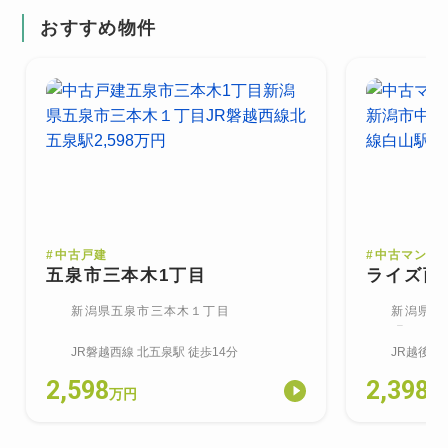
おすすめ物件
#
中古戸建
#
中古マンシ
五泉市三本木1丁目
ライズ西
新潟県五泉市三本木１丁目
新潟県新
町
JR磐越西線
北五泉
駅
徒歩14分
JR越後線
2,598
2,398
万円
万