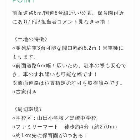
POINT
前面道路6ｍ/国道8号線近い/公園、保育園付近
にあり/下記担当者コメント見なきゃ損！
《土地の特徴》
○並列駐車3台可能な間口幅約8.2ｍ！※車種に
よります。
○前面道路6ｍ幅！広いため、駐車の際も安心で
き、車のすれ違いも可能な幅です！
※前面道路は位置指定の許可を取得済みです。
○古家付き
《周辺環境》
○学校区：山田小学校／黒崎中学校
○ファミリーマート 徒歩約4分（約270ｍ）
○約1km先に保育園が3つある！