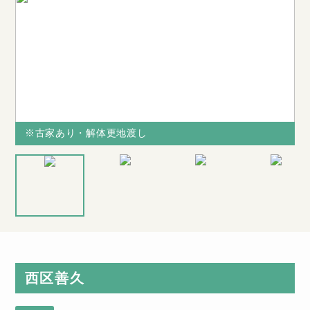
※古家あり・解体更地渡し
※古家あり・解体更地渡し
※古家あり・
前面道路私道
解体更地渡し
6ｍ
西区善久