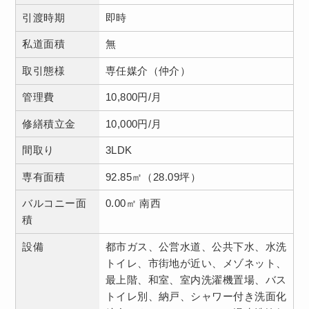
引渡時期
即時
私道面積
無
取引態様
専任媒介（仲介）
管理費
10,800円/月
修繕積立金
10,000円/月
間取り
3LDK
専有面積
92.85㎡（28.09坪）
バルコニー面
0.00㎡ 南西
積
設備
都市ガス、公営水道、公共下水、水洗
トイレ、市街地が近い、メゾネット、
最上階、和室、室内洗濯機置場、バス
トイレ別、納戸、シャワー付き洗面化