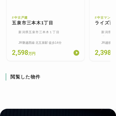
#
中古戸建
#
中古マンシ
五泉市三本木1丁目
ライズ西
新潟県五泉市三本木１丁目
新潟県新
町
JR磐越西線
北五泉
駅
徒歩14分
JR越後線
2,598
2,398
万円
万
閲覧した物件