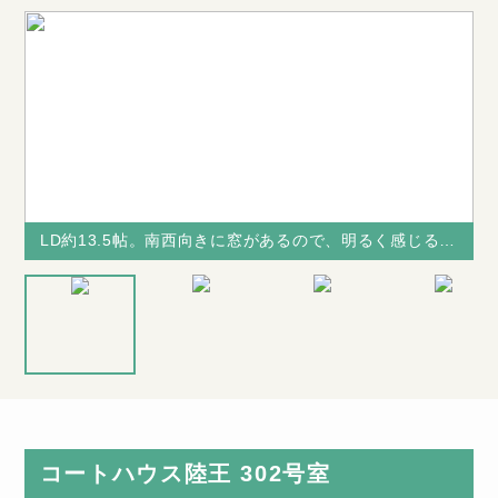
LD約13.5帖。南西向きに窓があるので、明るく感じるリビングです！
LD約13.5帖。南西向きに窓があるので、明るく感じるリビングです！
LD約13.5
め
※駐車場はあ
※図面と現況
帖。南西向き
を
りません
が相違する場
に窓があるの
雰
合は、現況を
で、明るく感
優先致します
コートハウス陸王 302号室
じるリビング