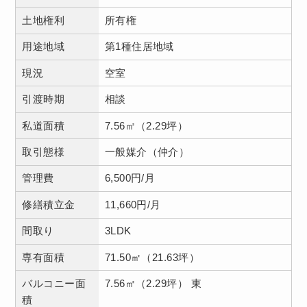
土地権利
所有権
用途地域
第1種住居地域
現況
空室
引渡時期
相談
私道面積
7.56㎡（2.29坪）
取引態様
一般媒介（仲介）
管理費
6,500円/月
修繕積立金
11,660円/月
間取り
3LDK
専有面積
71.50㎡（21.63坪）
バルコニー面
7.56㎡（2.29坪） 東
積