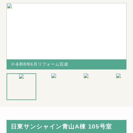
※令和8年6月リフォーム完成
※令和8年6月リフォーム完成
※令和8年6
購
※図面と現況
【LDK15.5
月リフォーム
の
が相違する場
帖】専用庭が
完成
合は、現況を
あるので、季
・
優先致します
節折々の風景
日東サンシャイン青山A棟 105号室