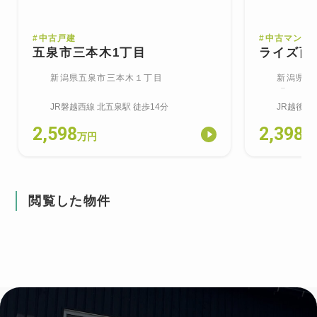
#
中古戸建
#
中古マンシ
五泉市三本木1丁目
ライズ西
新潟県五泉市三本木１丁目
新潟県新
町
JR磐越西線
北五泉
駅
徒歩14分
JR越後線
2,598
2,398
万円
万
閲覧した物件