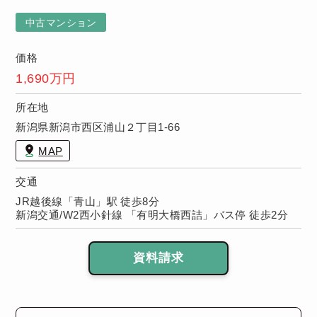
無
を楽しめるリ
保
ビングとなっ
中古マンション
件
ています。
り
価格
1,690万円
所在地
新潟県新潟市西区浦山２丁目1-66
MAP
交通
JR越後線「青山」駅 徒歩8分
新潟交通/W2西小針線 「有明大橋西詰」バス停 徒歩2分
資料請求