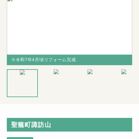
※令和7年4月頃リフォーム完成
※令和7年4月頃リフォーム完成
※令和7年4
と
計4台駐車可
月頃リフォー
能
ム完成
聖籠町諏訪山