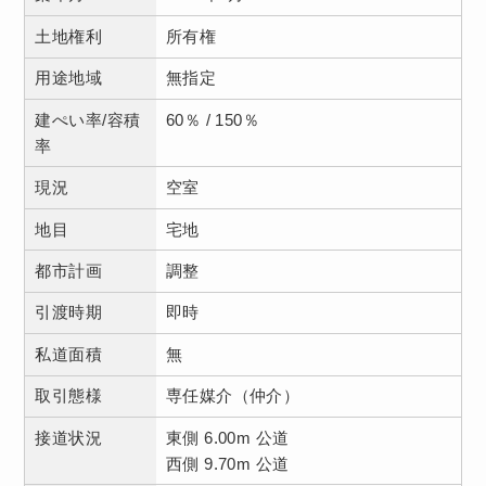
土地権利
所有権
用途地域
無指定
建ぺい率/容積
60％ / 150％
率
現況
空室
地目
宅地
都市計画
調整
引渡時期
即時
私道面積
無
取引態様
専任媒介（仲介）
接道状況
東側 6.00m 公道
西側 9.70m 公道