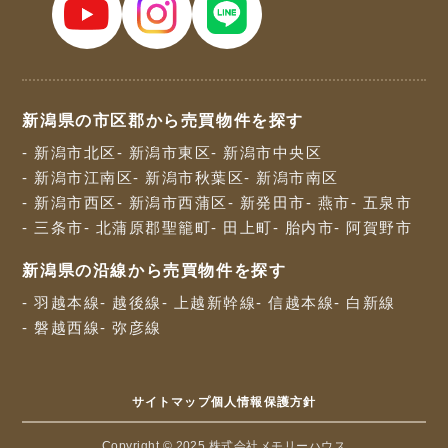
新潟県の市区郡から売買物件を探す
- 新潟市北区
- 新潟市東区
- 新潟市中央区
- 新潟市江南区
- 新潟市秋葉区
- 新潟市南区
- 新潟市西区
- 新潟市西蒲区
- 新発田市
- 燕市
- 五泉市
- 三条市
- 北蒲原郡聖籠町
- 田上町
- 胎内市
- 阿賀野市
新潟県の沿線から売買物件を探す
- 羽越本線
- 越後線
- 上越新幹線
- 信越本線
- 白新線
- 磐越西線
- 弥彦線
サイトマップ
個人情報保護方針
Copyright © 2025 株式会社メモリーハウス