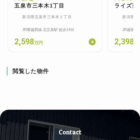
五泉市三本木1丁目
ライズ西
新潟県五泉市三本木１丁目
新潟県新
町
JR磐越西線
北五泉
駅
徒歩14分
JR越後線
2,598
2,398
万円
万
閲覧した物件
Contact