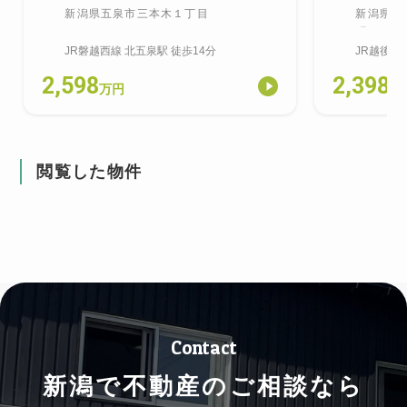
新潟県五泉市三本木１丁目
新潟県新
町
JR磐越西線
北五泉
駅
徒歩14分
JR越後線
2,598
2,398
万円
万
閲覧した物件
Contact
新潟で不動産のご相談なら