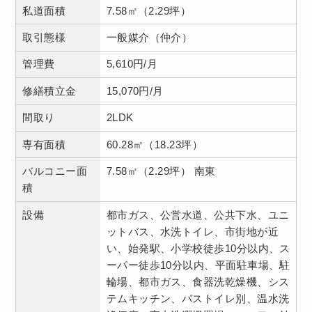
私道面積
7.58㎡（2.29坪）
取引態様
一般媒介（仲介）
管理費
5,610円/月
修繕積立金
15,070円/月
間取り
2LDK
専有面積
60.28㎡（18.23坪）
バルコニー面
7.58㎡（2.29坪） 南東
積
設備
都市ガス、公営水道、公共下水、ユニ
ットバス、水洗トイレ、市街地が近
い、始発駅、小学校徒歩10分以内、ス
ーパー徒歩10分以内、平面駐車場、駐
輪場、都市ガス、食器洗乾燥機、シス
テムキッチン、バストイレ別、温水洗