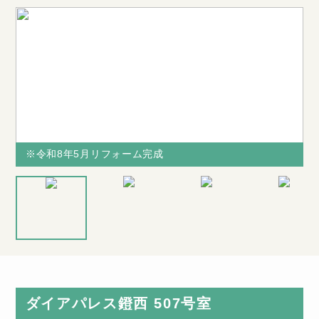
※令和8年5月リフォーム完成
※令和8年5月リフォーム完成
※令和8年5
購
※図面と現況
14.9帖のゆっ
月リフォーム
の
が相違する場
たりLDK！落
完成
合は、現況を
ち着きのある
・
優先致します
カラーでまと
ダイアパレス鐙西 507号室