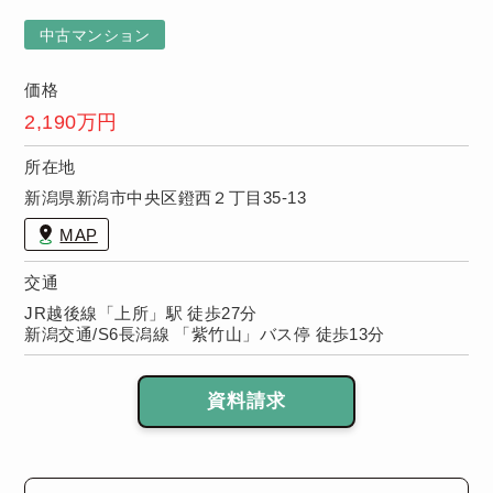
無
められた、安
保
らぎの住空間
中古マンション
件
です。
り
価格
2,190万円
所在地
新潟県新潟市中央区鐙西２丁目35-13
MAP
交通
JR越後線「上所」駅 徒歩27分
新潟交通/S6長潟線 「紫竹山」バス停 徒歩13分
資料請求