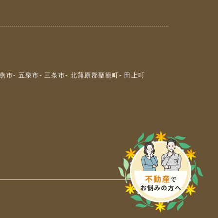
 燕市
- 五泉市
- 三条市
- 北蒲原郡聖籠町
- 田上町