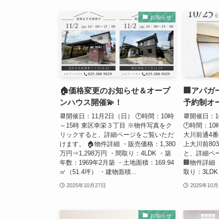
お知らせ
🏠価格変更のお知らせ＆オープ
🏢アパ
ンハウス開催💫！
予約制オ
📆開催日：11月2日（日） 🕐時間：10時
📆開催日：
～15時 東区幸栄３丁目 ※物件写真をク
🕐時間：10
リックすると、詳細ページをご覧いただ
大川前通4番
けます。 🏠物件詳細 ・販売価格：1,380
上大川前80
万円⇒1,298万円 ・間取り：4LDK ・築
と、詳細ペ
年数：1969年2月築 ・土地面積：169.94
🏢物件詳細 
㎡（51.4坪） ・建物面積...
取り：3LDK
2025年10月27日
2025年10月
お知らせ