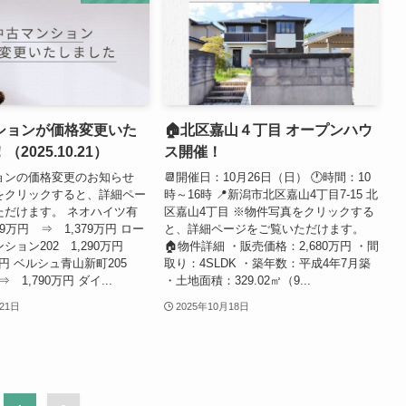
ションが価格変更いた
🏠北区嘉山４丁目 オープンハウ
2025.10.21）
ス開催！
ョンの価格変更のお知らせ
📆開催日：10月26日（日） 🕐時間：10
をクリックすると、詳細ペー
時～16時 📍新潟市北区嘉山4丁目7-15 北
ただけます。 ネオハイツ有
区嘉山4丁目 ※物件写真をクリックする
399万円 ⇒ 1,379万円 ロー
と、詳細ページをご覧いただけます。
ション202 1,290万円
🏠物件詳細 ・販売価格：2,680万円 ・間
0万円 ベルシュ青山新町205
取り：4SLDK ・築年数：平成4年7月築
⇒ 1,790万円 ダイ...
・土地面積：329.02㎡（9...
21日
2025年10月18日