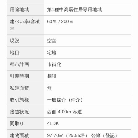
用途地域
第1種中高層住居専用地域
建ぺい率/容積
60％ / 200％
率
現況
空室
地目
宅地
都市計画
市街化
引渡時期
相談
私道面積
無
取引態様
一般媒介（仲介）
接道状況
西側 4.00m 私道
間取り
4LDK
建物面積
97.70㎡（29.55坪） 公簿（登記）