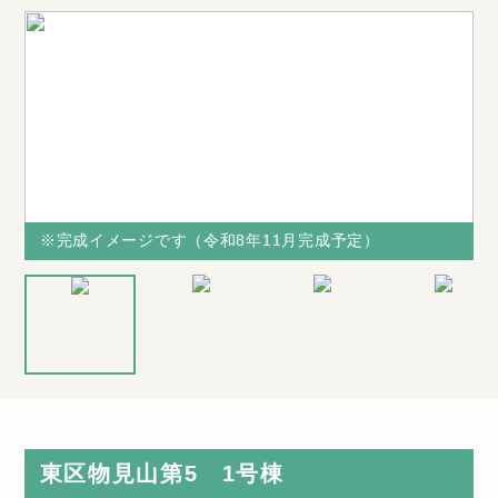
※完成イメージです（令和8年11月完成予定）
※完成イメージです（令和8年11月完成予定）
※完成イメー
※図面と現況
当社からの購
ジです（令和
が相違する場
入で不具合の
8年11月完成
合は、現況を
多い水廻り
予定）
優先致します
（キッチン・
東区物見山第5 1号棟