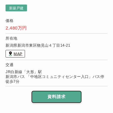
浴室など）無
償保証！※保
新築戸建
証期間は物件
により異なり
価格
ます。
2,480万円
所在地
新潟県新潟市東区物見山４丁目14-21
MAP
交通
JR白新線「大形」駅
新潟市バス 「中地区コミュニティセンター入口」バス停
徒歩7分
資料請求