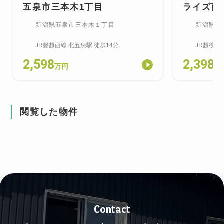
五泉市三本木1丁目
ライズ西
新潟県五泉市三本木１丁目
新潟県新
町
JR磐越西線
北五泉
駅
徒歩14分
JR越後線
2,598
2,398
万円
万
閲覧した物件
Contact