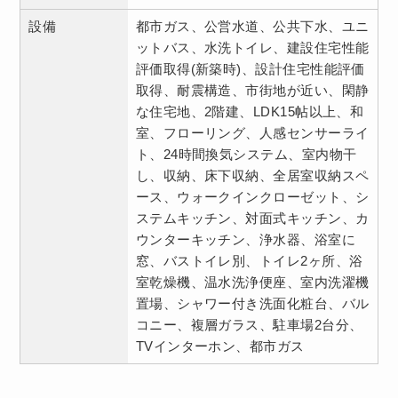
設備
都市ガス、公営水道、公共下水、ユニ
ットバス、水洗トイレ、建設住宅性能
評価取得(新築時)、設計住宅性能評価
取得、耐震構造、市街地が近い、閑静
な住宅地、2階建、LDK15帖以上、和
室、フローリング、人感センサーライ
ト、24時間換気システム、室内物干
し、収納、床下収納、全居室収納スペ
ース、ウォークインクローゼット、シ
ステムキッチン、対面式キッチン、カ
ウンターキッチン、浄水器、浴室に
窓、バストイレ別、トイレ2ヶ所、浴
室乾燥機、温水洗浄便座、室内洗濯機
置場、シャワー付き洗面化粧台、バル
コニー、複層ガラス、駐車場2台分、
TVインターホン、都市ガス