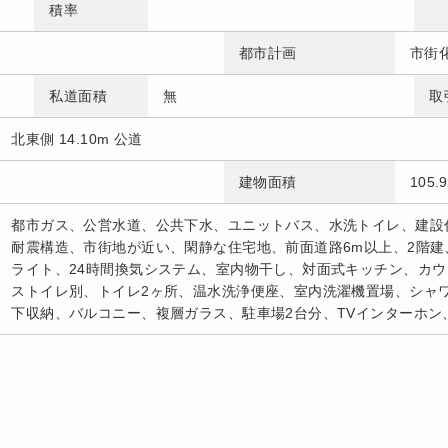
積率
都市計画
市街
私道面積
無
取
北東側 14.10m 公道
建物面積
105
都市ガス、公営水道、公共下水、ユニットバス、水洗トイレ、建設
耐震構造、市街地が近い、閑静な住宅地、前面道路6m以上、2階建
ライト、24時間換気システム、室内物干し、対面式キッチン、カ
ストイレ別、トイレ2ヶ所、温水洗浄便座、室内洗濯機置場、シャ
下収納、バルコニー、複層ガラス、駐車場2台分、TVインターホン