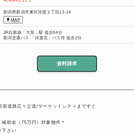
新潟県新潟市東区河渡３丁目13-14
MAP
JR白新線「大形」駅 徒歩54分
新潟交通バス 「河渡北」バス停 徒歩2分
資料請求
前面道路広々公道/マーケットシティまですぐ
』補助金（75万円）対象物件＊
せ下さい