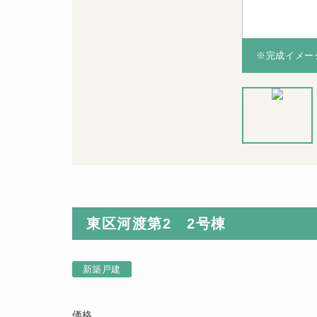
ン・浴室など）無償保証！※保証期間は物件により異
ン・浴室など）無償保証！※保証期間は物件により異
※完成イメー
※完成イメー
※完成イメー
ジです（令和
8年8月完成
予定）
東区河渡第2 2号棟
新築戸建
価格