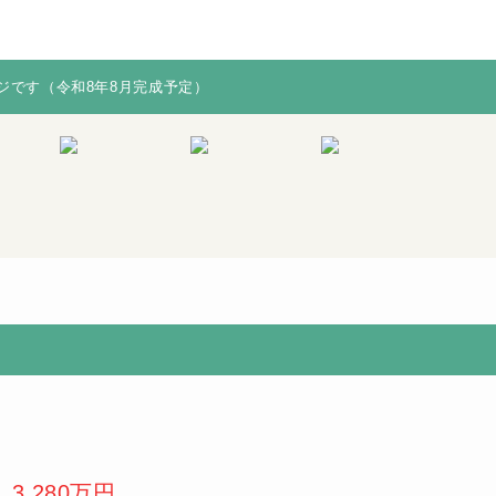
ジです（令和8年8月完成予定）
ジです（令和8年8月完成予定）
※図面と現況
当社からの購
が相違する場
入で不具合の
合は、現況を
多い水廻り
優先致します
（キッチン・
浴室など）無
償保証！※保
証期間は物件
により異なり
ます。
3,280万円