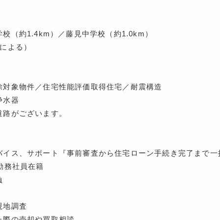
（約1.4km）／藤見中学校（約1.0km）
種による）
除対象物件／住宅性能評価取得住宅／耐震構造
浄水器
道路がございます。
バイス、サポート『事前審査から住宅ローン手続き完了まで一
勤務社員在籍
負
現地調査
た際の売却や買取相談