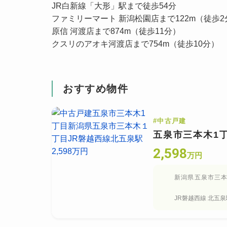
JR白新線「大形」駅まで徒歩54分
ファミリーマート 新潟松園店まで122m（徒歩2
原信 河渡店まで874m（徒歩11分）
クスリのアオキ河渡店まで754m（徒歩10分）
おすすめ物件
#
中古戸建
五泉市三本木1
2,598
万円
新潟県五泉市三
JR磐越西線
北五泉