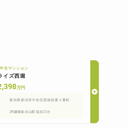
中古マンション
ライズ西堀
2,398
万円
新潟県新潟市中央区西堀前通５番町
JR越後線
白山
駅
徒歩21分