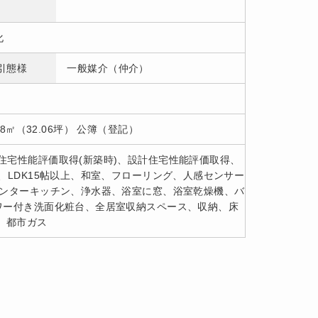
化
引態様
一般媒介（仲介）
.98㎡（32.06坪） 公簿（登記）
住宅性能評価取得(新築時)、設計住宅性能評価取得、
、LDK15帖以上、和室、フローリング、人感センサー
ウンターキッチン、浄水器、浴室に窓、浴室乾燥機、バ
ワー付き洗面化粧台、全居室収納スペース、収納、床
、都市ガス