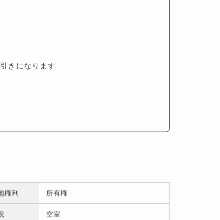
値引きになります
地権利
所有権
況
空室