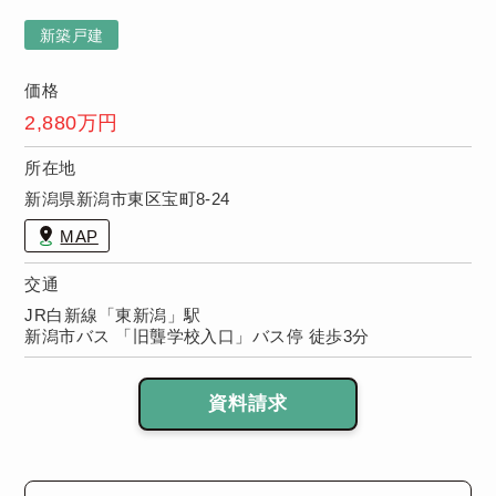
浴室など）無
償保証！※保
新築戸建
証期間は物件
により異なり
価格
ます。
2,880万円
所在地
新潟県新潟市東区宝町8-24
MAP
交通
JR白新線「東新潟」駅
新潟市バス 「旧聾学校入口」バス停 徒歩3分
資料請求