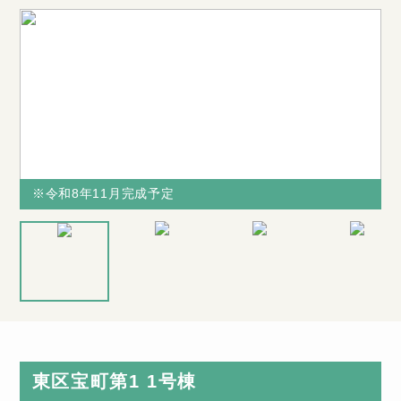
※令和8年11月完成予定
※令和8年11月完成予定
※令和8年11
※図面と現況
当社からの購
月完成予定
が相違する場
入で不具合の
合は、現況を
多い水廻り
優先致します
（キッチン・
東区宝町第1 1号棟