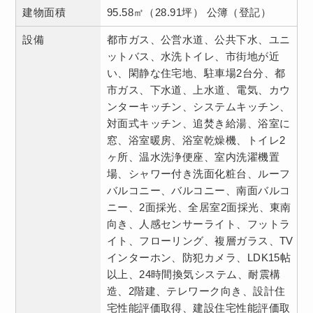
建物面積
95.58㎡（28.91坪） 公簿（登記）
設備
都市ガス、公営水道、公共下水、ユニ
ットバス、水洗トイレ、市街地が近
い、閑静な住宅地、駐車場2台分、都
市ガス、下水道、上水道、電気、カウ
ンターキッチン、システムキッチン、
対面式キッチン、追焚き給湯、浴室に
窓、浴室暖房、浴室乾燥機、トイレ2
ヶ所、温水洗浄便座、室内洗濯機置
場、シャワー付き洗面化粧台、ルーフ
バルコニー、バルコニー、南面バルコ
ニー、2面採光、全居室2面採光、東南
向き、人感センサーライト、フットラ
イト、フローリング、複層ガラス、TV
インターホン、防犯カメラ、LDK15帖
以上、24時間換気システム、耐震構
造、2階建、テレワーク向き、設計住
宅性能評価取得、建設住宅性能評価取