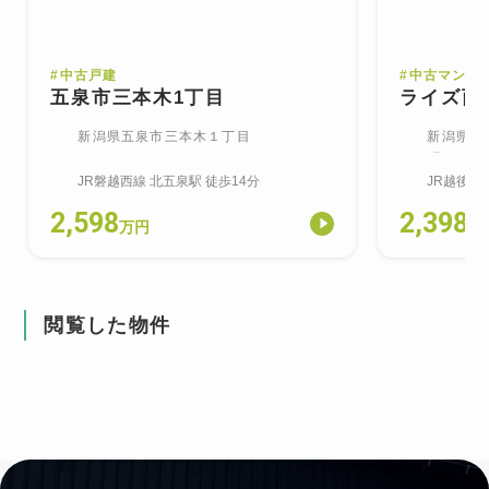
#
中古戸建
#
中古マンシ
五泉市三本木1丁目
ライズ西
新潟県五泉市三本木１丁目
新潟県新
町
JR磐越西線
北五泉
駅
徒歩14分
JR越後線
2,598
2,398
万円
万
閲覧した物件