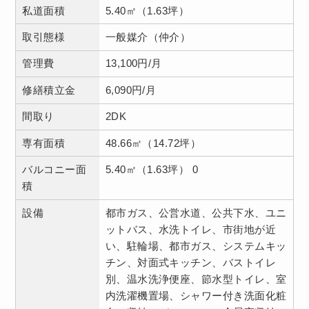
私道面積
5.40㎡（1.63坪）
取引態様
一般媒介（仲介）
管理費
13,100円/月
修繕積立金
6,090円/月
間取り
2DK
専有面積
48.66㎡（14.72坪）
バルコニー面
5.40㎡（1.63坪） 0
積
設備
都市ガス、公営水道、公共下水、ユニ
ットバス、水洗トイレ、市街地が近
い、駐輪場、都市ガス、システムキッ
チン、対面式キッチン、バストイレ
別、温水洗浄便座、節水型トイレ、室
内洗濯機置場、シャワー付き洗面化粧