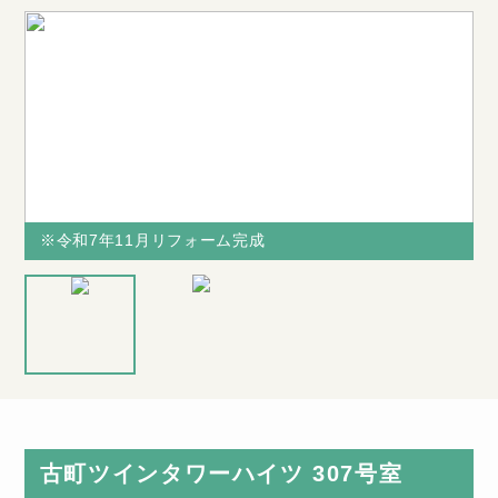
※令和7年11月リフォーム完成
※令和7年11月リフォーム完成
※令和7年11
※図面と現況
月リフォーム
が相違する場
完成
合は、現況を
優先致します
古町ツインタワーハイツ 307号室