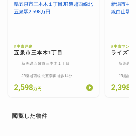
#
中古戸建
#
中古マンシ
五泉市三本木1丁目
ライズ西
新潟県五泉市三本木１丁目
新潟県新
町
JR磐越西線
北五泉
駅
徒歩14分
JR越後線
2,598
2,398
万円
万
閲覧した物件