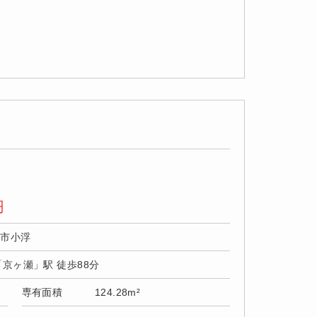
円
野市小浮
「京ヶ瀬」駅 徒歩88分
専有面積
124.28m²