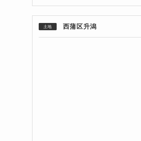
西蒲区升潟
土地